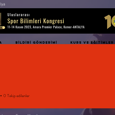
lya
A
BİLDİRİ GÖNDERİMİ
KURS ve EĞİTİMLER
0
Takip edilenler