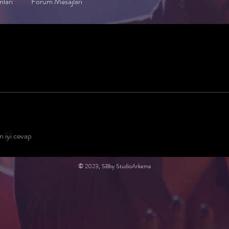
ları
Forum Mesajları
n iyi cevap
© 2023, SBby StudioArkema