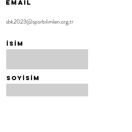
Email
sbk2023@sporbilimleri.org.tr
İSİM
SoyİSİM
Email