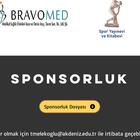
SPONSORLUK
Sponsorluk Dosyası
r olmak için
tmelekoglu@akdeniz.edu.tr
ile irtibata geçebil