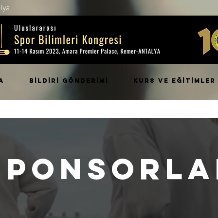
lya
A
BİLDİRİ GÖNDERİMİ
KURS ve EĞİTİMLER
sponsorla