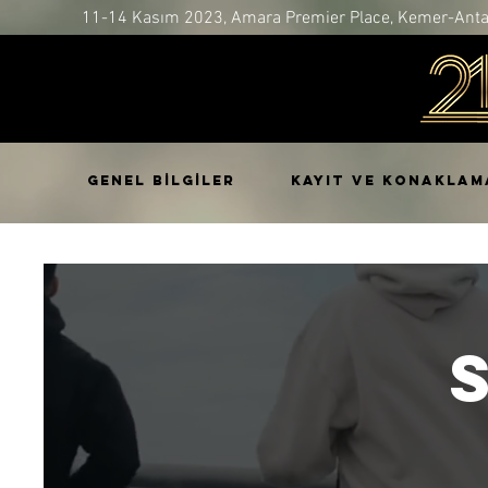
11-14 Kasım 2023, Amara Premier Place, Kemer-Anta
GENEL BİLGİLER
KAYIT ve KONAKLAM